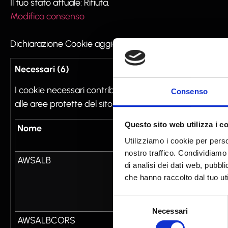
Il tuo stato attuale: Rifiuta.
Modifica consenso
Dichiarazione Cookie aggiornata l'ultima volta il 28/10/
Necessari (6)
I cookie necessari contribuiscono a rendere fruibile il 
Consenso
alle aree protette del sito. Il sito web non è in grado 
Questo sito web utilizza i c
Nome
Fornitore
Utilizziamo i cookie per perso
nostro traffico. Condividiamo 
AWSALB
www.sporting55.com
di analisi dei dati web, pubbl
che hanno raccolto dal tuo uti
Selezione
Necessari
del
AWSALBCORS
www.sporting55.com
consenso