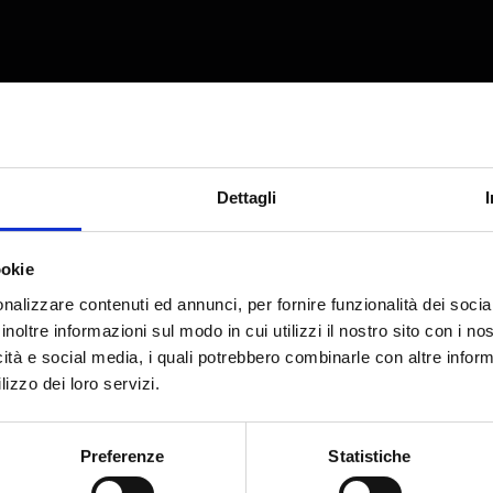
2024 da
Cookiebot
:
sito web abilitandone funzionalità di base quali la navigazio
Dettagli
di funzionare correttamente senza questi cookie.
ookie
Scopo
Durat
nalizzare contenuti ed annunci, per fornire funzionalità dei socia
archiv
inoltre informazioni sul modo in cui utilizzi il nostro sito con i n
Registra quale server-cluster sta servendo il
7 giorn
icità e social media, i quali potrebbero combinarle con altre inform
visitatore. Questo è usato nel contesto del
lizzo dei loro servizi.
bilanciamento del carico, al fine di ottimizzare
l'esperienza dell'utente.
Preferenze
Statistiche
Registra quale server-cluster sta servendo il
7 giorn