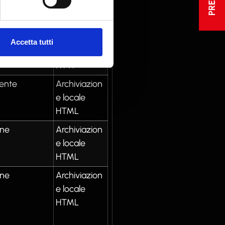
HTTP
Accetta tutti
Cookie
HTTP
tente
Archiviazion
e locale
HTML
one
Archiviazion
e locale
HTML
one
Archiviazion
e locale
HTML