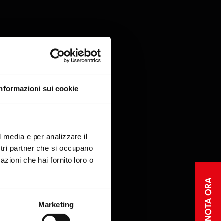
ne sulle pagine e l'accesso
Informazioni sui cookie
a massima di
Tipo
l media e per analizzare il
iazione
ostri partner che si occupano
i
Cookie
azioni che hai fornito loro o
HTTP
PRENOTA ORA
Marketing
i
Cookie