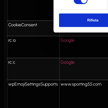
Rifiuta
CookieConsent
Cookiebot
rc::a
Google
rc::c
Google
wpEmojiSettingsSupports
www.sporting55.com