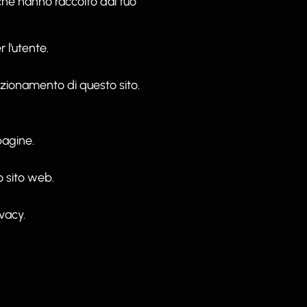
 che hanno raccolto dal tuo
 l'utente.
nzionamento di questo sito.
pagine.
o sito web.
vacy.