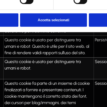
visitatore. Questo è usato nel contesto del
bilanciamento del carico, al fine di ottimizzare
l'esperienza dell'utente.
Accetta selezionati
Memorizza lo stato del consenso ai cookie
1 anno
dell'utente per il dominio corrente
Questo cookie è usato per distinguere tra
Persis
umani e robot. Questo è utile per il sito web, al
fine di rendere validi rapporti sull'uso del sito.
Questo cookie è usato per distinguere tra
Sessi
umani e robot.
Questo cookie fa parte di un insieme di cookie
Sessi
finalizzati a fornire e presentare contenuti. I
cookie mantengono il corretto stato dei font,
dei cursori per blog/immagini, dei temi